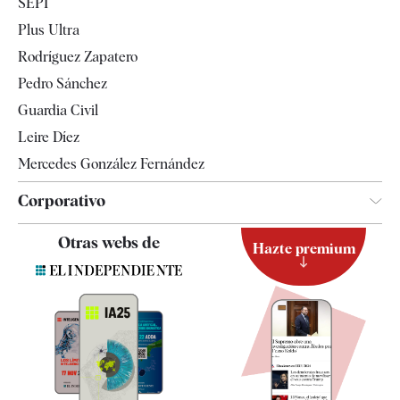
SEPI
Internacional
Plus Ultra
Gente
Rodríguez Zapatero
Televisión
Pedro Sánchez
Tendencias
Guardia Civil
Leire Díez
Mercedes González Fernández
Corporativo
Contacto
Otras webs de
Hazte premium
Suscripción
Newsletter
Apps
Quiénes somos
Especificaciones