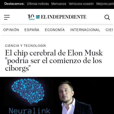
Destacamos:
Últimas noticias
Marruecos
Vehículos ocasión
Mejores pelí
OPINIÓN
ESPAÑA
ECONOMÍA
INTERNACIONAL
CIE
CIENCIA Y TECNOLOGÍA
El chip cerebral de Elon Musk
"podría ser el comienzo de los
cíborgs"