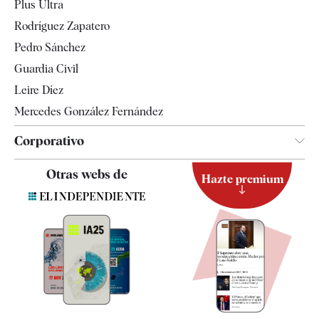
Plus Ultra
Gente
Rodríguez Zapatero
Televisión
Pedro Sánchez
Tendencias
Guardia Civil
Leire Díez
Mercedes González Fernández
Corporativo
Contacto
Otras webs de
Hazte premium
Suscripción
Newsletter
Apps
Quiénes somos
Especificaciones