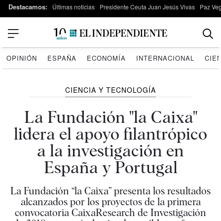
Destacamos:
Últimas noticias
Presidente Ceuta Juan Jesús Vivas
Paz Ve
OPINIÓN
ESPAÑA
ECONOMÍA
INTERNACIONAL
CIE
CIENCIA Y TECNOLOGÍA
La Fundación "la Caixa"
lidera el apoyo filantrópico
a la investigación en
España y Portugal
La Fundación “la Caixa” presenta los resultados
alcanzados por los proyectos de la primera
convocatoria CaixaResearch de Investigación