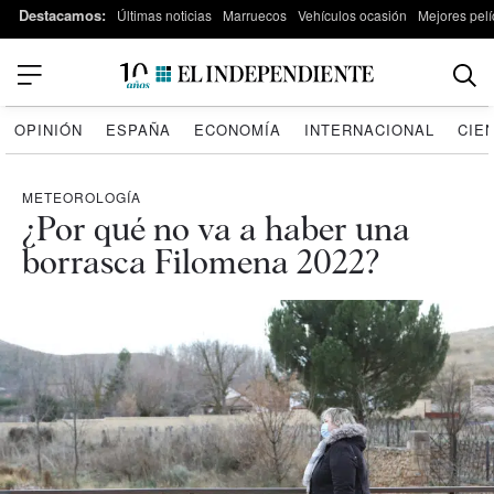
Destacamos:
Últimas noticias
Marruecos
Vehículos ocasión
Mejores pelí
OPINIÓN
ESPAÑA
ECONOMÍA
INTERNACIONAL
CIE
METEOROLOGÍA
¿Por qué no va a haber una
borrasca Filomena 2022?