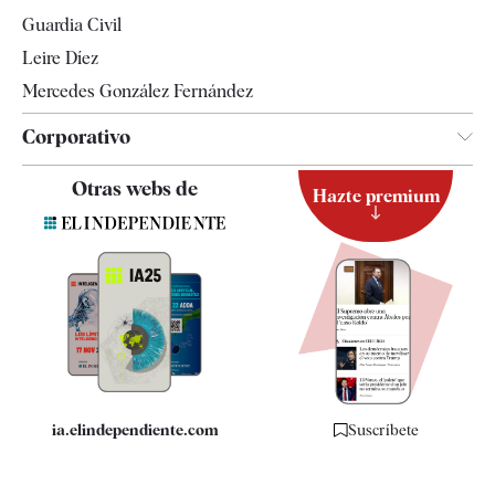
Tendencias
Guardia Civil
Leire Díez
Mercedes González Fernández
Corporativo
Contacto
Otras webs de
Hazte premium
Suscripción
Newsletter
Apps
Quiénes somos
Especificaciones
ia.elindependiente.com
Suscríbete