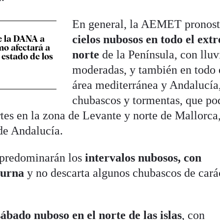
En general, la AEMET pronost
cielos nubosos en todo el ext
e la DANA a
o afectará a
norte
de la Península, con lluv
l estado de los
moderadas, y también en todo 
área mediterránea y Andalucía
chubascos y tormentas, que po
rtes en la zona de Levante y norte de Mallorca
 de Andalucía.
a predominarán los
intervalos nubosos, con
iurna
y no descarta algunos chubascos de cará
sábado nuboso en el norte de las islas
, con