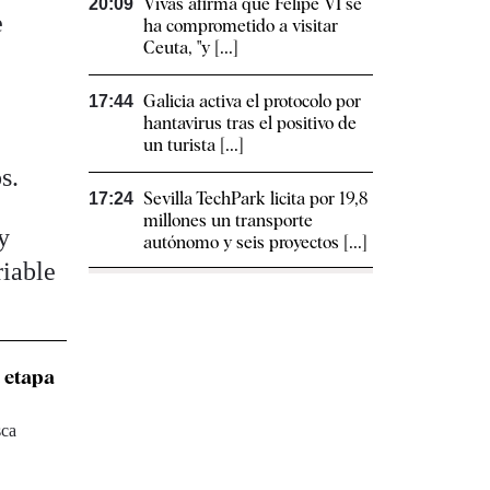
Vivas afirma que Felipe VI se
20:09
e
ha comprometido a visitar
Ceuta, "y [...]
Galicia activa el protocolo por
17:44
hantavirus tras el positivo de
un turista [...]
s.
Sevilla TechPark licita por 19,8
17:24
millones un transporte
y
autónomo y seis proyectos [...]
riable
a etapa
sca