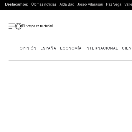
Destacamos:
Últimas noticias
Aída Bao
Josep Vilarasau
Paz Vega
Vall
El tiempo en tu ciudad
OPINIÓN
ESPAÑA
ECONOMÍA
INTERNACIONAL
CIEN