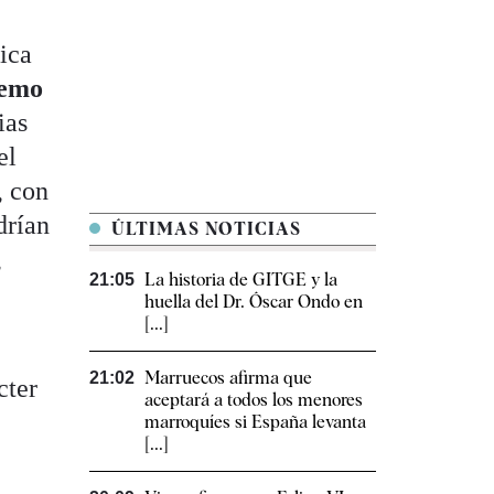
ica
remo
ias
el
, con
drían
ÚLTIMAS NOTICIAS
,
La historia de GITGE y la
21:05
huella del Dr. Óscar Ondo en
[...]
Marruecos afirma que
21:02
cter
aceptará a todos los menores
marroquíes si España levanta
[...]