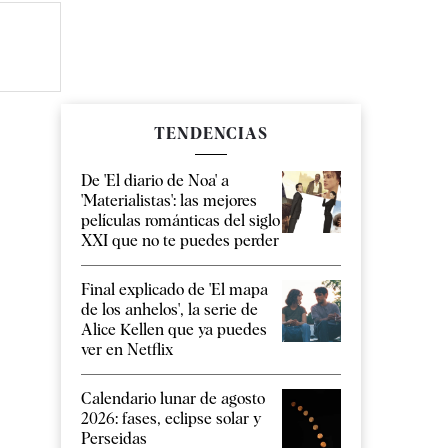
TENDENCIAS
De 'El diario de Noa' a
'Materialistas': las mejores
películas románticas del siglo
XXI que no te puedes perder
Final explicado de 'El mapa
de los anhelos', la serie de
Alice Kellen que ya puedes
ver en Netflix
Calendario lunar de agosto
2026: fases, eclipse solar y
Perseidas