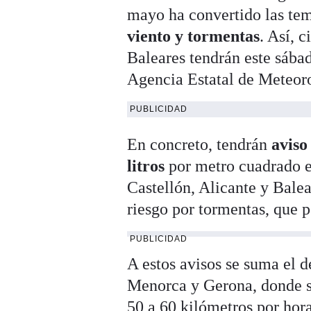
mayo ha convertido las te
viento y tormentas
. Así, 
Baleares tendrán este sába
Agencia Estatal de Meteo
PUBLICIDAD
En concreto, tendrán
aviso
litros
por metro cuadrado e
Castellón, Alicante y Bale
riesgo por tormentas, que 
PUBLICIDAD
A estos avisos se suma el d
Menorca y Gerona, donde so
50 a 60 kilómetros por hora