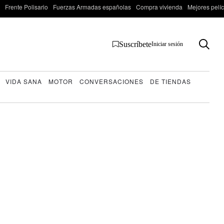
Frente Polisario
Fuerzas Armadas españolas
Compra vivienda
Mejores pelí
Suscríbete
Iniciar sesión
VIDA SANA
MOTOR
CONVERSACIONES
DE TIENDAS