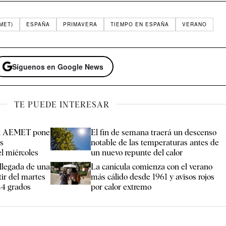
MET)
ESPAÑA
PRIMAVERA
TIEMPO EN ESPAÑA
VERANO
Síguenos en Google News
TE PUEDE INTERESAR
: la AEMET pone
El fin de semana traerá un descenso
as
notable de las temperaturas antes de
l miércoles
un nuevo repunte del calor
llegada de una
La canícula comienza con el verano
tir del martes
más cálido desde 1961 y avisos rojos
44 grados
por calor extremo