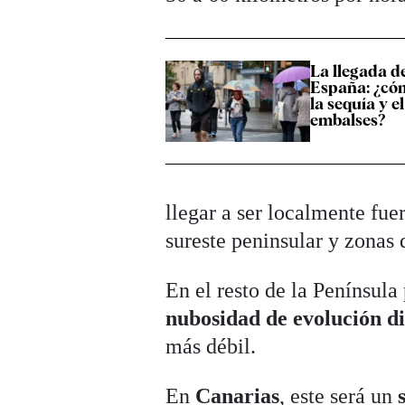
La llegada d
España: ¿cóm
la sequía y e
embalses?
llegar a ser localmente fue
sureste peninsular y zonas
En el resto de la Penínsul
nubosidad de evolución d
más débil.
En
Canarias
, este será un