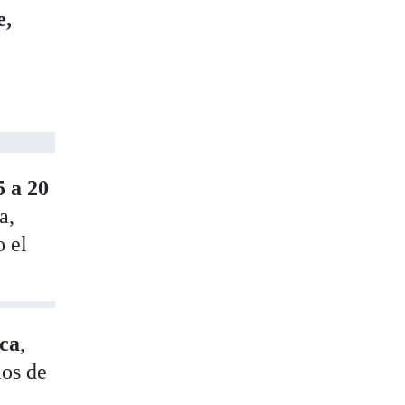
e,
5 a 20
a,
o el
rca
,
los de