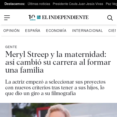
Destacamos:
Últimas noticias
Presidente Ceuta Juan Jesús Vivas
Paz Ve
OPINIÓN
ESPAÑA
ECONOMÍA
INTERNACIONAL
CIE
GENTE
Meryl Streep y la maternidad:
así cambió su carrera al formar
una familia
La actriz empezó a seleccionar sus proyectos
con nuevos criterios tras tener a sus hijos, lo
que dio un giro a su filmografía