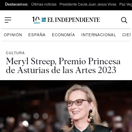
Destacamos:
Últimas noticias
Presidente Ceuta Juan Jesús Vivas
Paz Ve
OPINIÓN
ESPAÑA
ECONOMÍA
INTERNACIONAL
CIE
CULTURA
Meryl Streep, Premio Princesa
de Asturias de las Artes 2023