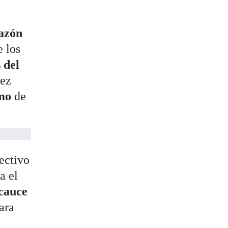
razón
e los
 del
vez
amo
de
ectivo
a el
cauce
ara