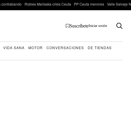
 contrabando
Robles Marlaska crisis Ceuta
PP Ceuta menores
Valle Salvaje N
Suscríbete
Iniciar sesión
VIDA SANA
MOTOR
CONVERSACIONES
DE TIENDAS