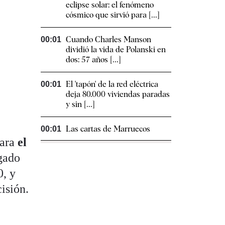
eclipse solar: el fenómeno
cósmico que sirvió para [...]
Cuando Charles Manson
00:01
dividió la vida de Polanski en
dos: 57 años [...]
El 'tapón' de la red eléctrica
00:01
deja 80.000 viviendas paradas
y sin [...]
Las cartas de Marruecos
00:01
mara
el
zgado
0, y
isión.