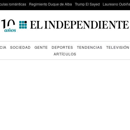
culas románticas
Regimiento Duque de Alba
Trump El Sayed
Laureano Oubiña
CIA
SOCIEDAD
GENTE
DEPORTES
TENDENCIAS
TELEVISIÓN
ARTÍCULOS