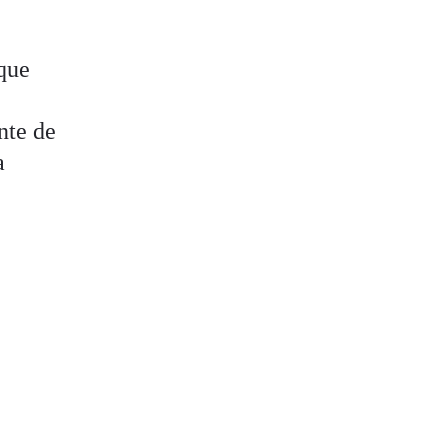
e
 que
nte de
a