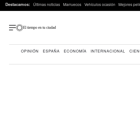
Destacamos:
Últimas noticias
Marruecos
Vehículos ocasión
Mejores pelí
El tiempo en tu ciudad
OPINIÓN
ESPAÑA
ECONOMÍA
INTERNACIONAL
CIEN