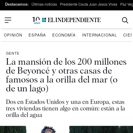
Destacamos:
Últimas noticias
Presidente Ceuta Juan Jesús Vivas
Paz Ve
OPINIÓN
ESPAÑA
ECONOMÍA
INTERNACIONAL
CIE
GENTE
La mansión de los 200 millones
de Beyoncé y otras casas de
famosos a la orilla del mar (o
de un lago)
Dos en Estados Unidos y una en Europa, estas
tres viviendas tienen algo en común: están a la
orilla del agua