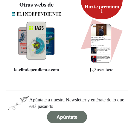
Contacto
Otras webs de
Hazte premium
Suscripción
Newsletter
Apps
Quiénes somos
Especificaciones
ia.elindependiente.com
Suscríbete
Apúntate a nuestra Newsletter y entérate de lo que
está pasando
Apúntate