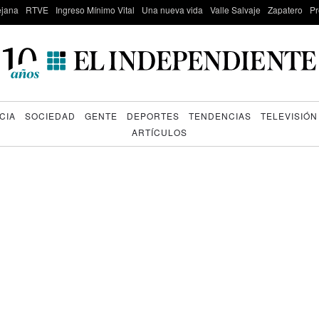
lejana
RTVE
Ingreso Mínimo Vital
Una nueva vida
Valle Salvaje
Zapatero
Pr
CIA
SOCIEDAD
GENTE
DEPORTES
TENDENCIAS
TELEVISIÓN
ARTÍCULOS