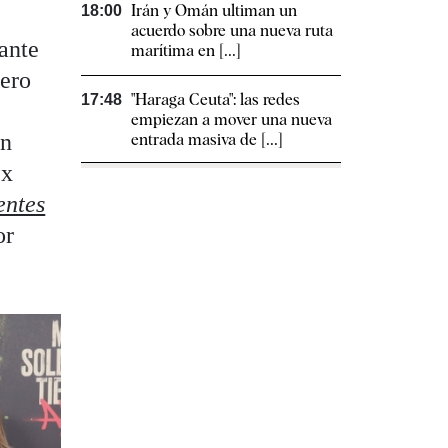
Irán y Omán ultiman un
18:00
acuerdo sobre una nueva ruta
ante
marítima en [...]
mero
"Haraga Ceuta": las redes
17:48
,
empiezan a mover una nueva
an
entrada masiva de [...]
ex
entes
or