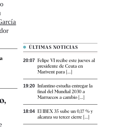
vo
u
arcía
ador
ÚLTIMAS NOTICIAS
ca
Felipe VI recibe este jueves al
20:07
presidente de Ceuta en
Marivent para [...]
Infantino estudia entregar la
19:20
final del Mundial 2030 a
Marruecos a cambio [...]
o,
El IBEX 35 sube un 0,17 % y
18:04
alcanza su tercer cierre [...]
e