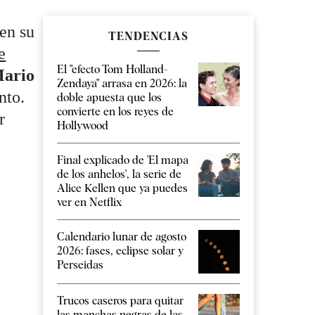
en su
TENDENCIAS
e
El "efecto Tom Holland-
ario
Zendaya" arrasa en 2026: la
nto.
doble apuesta que los
convierte en los reyes de
r
Hollywood
Final explicado de 'El mapa
de los anhelos', la serie de
Alice Kellen que ya puedes
ver en Netflix
Calendario lunar de agosto
2026: fases, eclipse solar y
Perseidas
Trucos caseros para quitar
las manchas negras de las