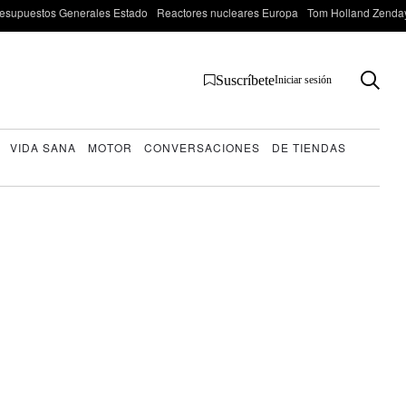
esupuestos Generales Estado
Reactores nucleares Europa
Tom Holland Zenda
Suscríbete
Iniciar sesión
VIDA SANA
MOTOR
CONVERSACIONES
DE TIENDAS