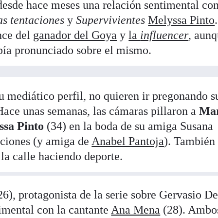
esde hace meses una relación sentimental con
as tentaciones
y
Supervivientes
Melyssa Pinto
nce del
ganador del Goya
y
la
influencer
, aun
abía pronunciado sobre el mismo.
su mediático perfil, no quieren ir pregonando s
 Hace unas semanas, las cámaras pillaron a
Ma
ssa Pinto
(34) en la boda de su amiga Susana
taciones (y amiga de
Anabel Pantoja
). También 
 la calle haciendo deporte.
26), protagonista de la serie sobre Gervasio De
imental con la cantante
Ana Mena
(28). Ambo