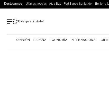
Destacamos:
Últimas noticias
Aída Bao
Fed Banco Santander
En tierra 
El tiempo en tu ciudad
OPINIÓN
ESPAÑA
ECONOMÍA
INTERNACIONAL
CIEN