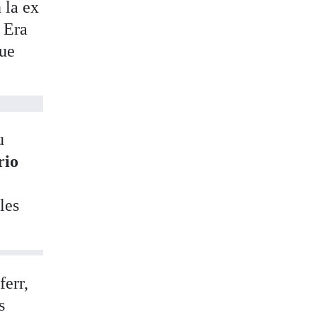
 la ex
. Era
que
u
rio
les
ferr,
s