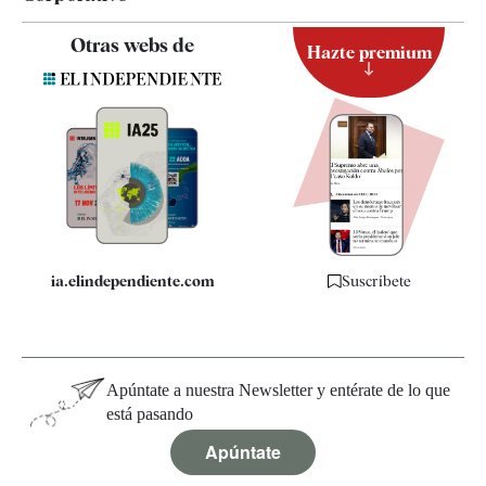
Contacto
Otras webs de
Hazte premium
Suscripción
Newsletter
Apps
Quiénes somos
Especificaciones
ia.elindependiente.com
Suscríbete
Apúntate a nuestra Newsletter y entérate de lo que
está pasando
Apúntate