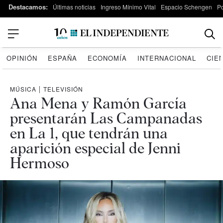
Destacamos:
Últimas noticias
Ingreso Mínimo Vital
Espacio Schengen
P
OPINIÓN
ESPAÑA
ECONOMÍA
INTERNACIONAL
CIE
MÚSICA
|
TELEVISIÓN
Ana Mena y Ramón García
presentarán Las Campanadas
en La 1, que tendrán una
aparición especial de Jenni
Hermoso