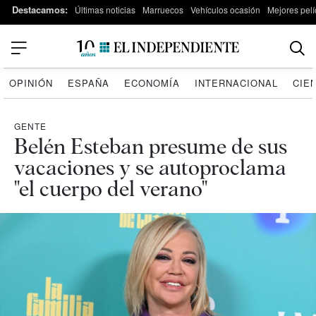
Destacamos:
Últimas noticias
Marruecos
Vehículos ocasión
Mejores pelí
OPINIÓN
ESPAÑA
ECONOMÍA
INTERNACIONAL
CIE
GENTE
Belén Esteban presume de sus
vacaciones y se autoproclama
"el cuerpo del verano"