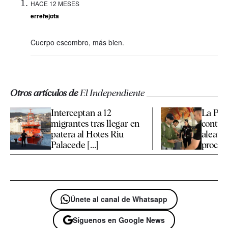
HACE 12 MESES
errefejota
Cuerpo escombro, más bien.
Otros artículos de
El Independiente
Interceptan a 12
La Poli
migrantes tras llegar en
contro
patera al Hotes Riu
aleator
Palacede [...]
procede
Únete al canal de Whatsapp
Síguenos en Google News