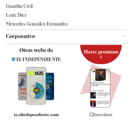
Tendencias
Guardia Civil
Leire Díez
Mercedes González Fernández
Corporativo
Contacto
Otras webs de
Hazte premium
Suscripción
Newsletter
Apps
Quiénes somos
Especificaciones
ia.elindependiente.com
Suscríbete