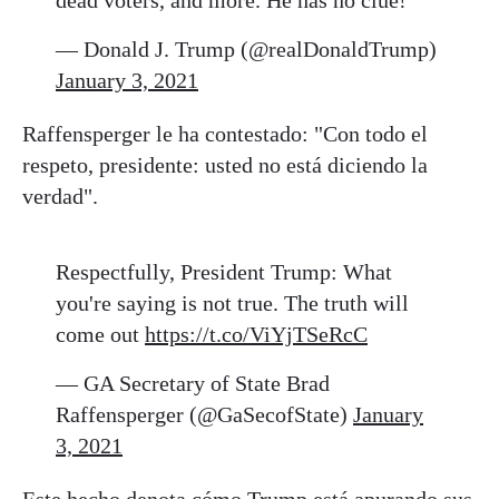
dead voters, and more. He has no clue!
— Donald J. Trump (@realDonaldTrump)
January 3, 2021
Raffensperger le ha contestado: "Con todo el
respeto, presidente: usted no está diciendo la
verdad".
Respectfully, President Trump: What
you're saying is not true. The truth will
come out
https://t.co/ViYjTSeRcC
— GA Secretary of State Brad
Raffensperger (@GaSecofState)
January
3, 2021