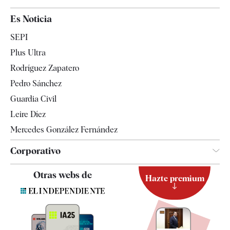
España
Es Noticia
Economía
SEPI
Internacional
Plus Ultra
Gente
Rodríguez Zapatero
Televisión
Pedro Sánchez
Tendencias
Guardia Civil
Leire Díez
Mercedes González Fernández
Corporativo
Contacto
Otras webs de
Hazte premium
Suscripción
Newsletter
Apps