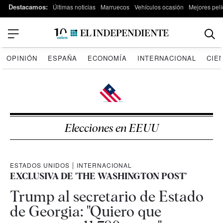
Destacamos:
Últimas noticias
Marruecos
Vehículos ocasión
Mejores pelí
OPINIÓN
ESPAÑA
ECONOMÍA
INTERNACIONAL
CIE
Elecciones en EEUU
ESTADOS UNIDOS
|
INTERNACIONAL
EXCLUSIVA DE 'THE WASHINGTON POST'
Trump al secretario de Estado
de Georgia: "Quiero que