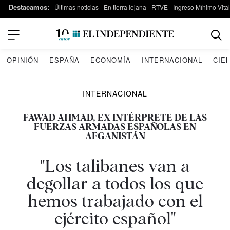
Destacamos:
Últimas noticias
En tierra lejana
RTVE
Ingreso Mínimo Vital
OPINIÓN
ESPAÑA
ECONOMÍA
INTERNACIONAL
CIE
INTERNACIONAL
FAWAD AHMAD, EX INTÉRPRETE DE LAS
FUERZAS ARMADAS ESPAÑOLAS EN
AFGANISTÁN
"Los talibanes van a
degollar a todos los que
hemos trabajado con el
ejército español"