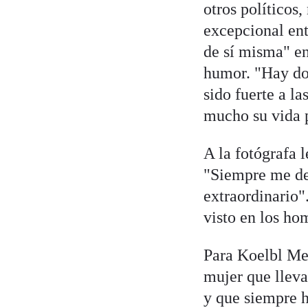
otros políticos,
excepcional ent
de sí misma" en
humor. "Hay dos
sido fuerte a la
mucho su vida p
A la fotógrafa 
"Siempre me dej
extraordinario"
visto en los ho
Para Koelbl Mer
mujer que lleva
y que siempre h