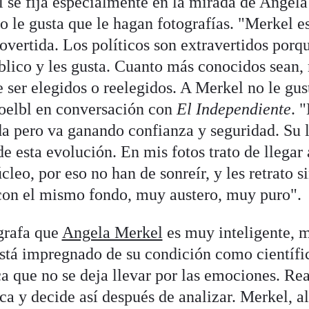
 se fija especialmente en la mirada de Angel
o le gusta que le hagan fotografías. "Merkel es
rovertida. Los políticos son extravertidos porq
blico y les gusta. Cuanto más conocidos sean,
e ser elegidos o reelegidos. A Merkel no le gus
Koelbl en conversación con
El Independiente
. 
a pero va ganando confianza y seguridad. Su 
e esta evolución. En mis fotos trato de llegar 
úcleo, por eso no han de sonreír, y les retrato s
con el mismo fondo, muy austero, muy puro".
grafa que
Angela Merkel
es muy inteligente, m
 está impregnado de su condición como científi
ca que no se deja llevar por las emociones. Re
a y decide así después de analizar. Merkel, al