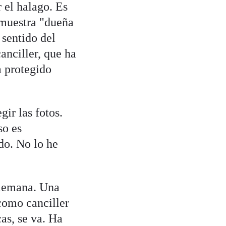
r el halago. Es
 muestra "dueña
 sentido del
anciller, que ha
a protegido
ir las fotos.
so es
do. No lo he
alemana. Una
como canciller
as, se va. Ha