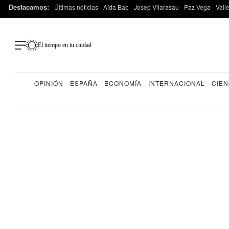
Destacamos:
Últimas noticias
Aída Bao
Josep Vilarasau
Paz Vega
Vall
El tiempo en tu ciudad
OPINIÓN
ESPAÑA
ECONOMÍA
INTERNACIONAL
CIEN