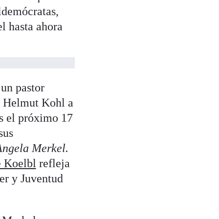
aldemócratas,
el hasta ahora
un pastor
er Helmut Kohl a
es el próximo 17
sus
Angela Merkel.
e Koelbl
refleja
er y Juventud