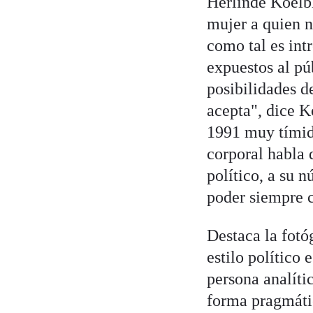
Herlinde Koelbl
mujer a quien n
como tal es int
expuestos al pú
posibilidades d
acepta", dice 
1991 muy tímid
corporal habla d
político, a su n
poder siempre 
Destaca la fotó
estilo político
persona analíti
forma pragmátic