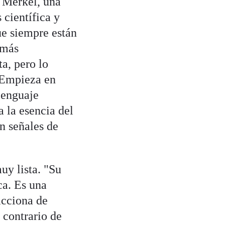
a Merkel, una
 científica y
ue siempre están
 más
ta, pero lo
"Empieza en
lenguaje
a la esencia del
in señales de
uy lista. "Su
ca. Es una
acciona de
 contrario de