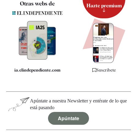
Contacto
Otras webs de
Hazte premium
Suscripción
Newsletter
Apps
Quiénes somos
Especificaciones
ia.elindependiente.com
Suscríbete
Apúntate a nuestra Newsletter y entérate de lo que
está pasando
Apúntate