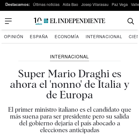
Destacamos:
Últimas noticias
Aída Bao
Josep Vilarasau
Paz Vega
Vall
OPINIÓN
ESPAÑA
ECONOMÍA
INTERNACIONAL
CIE
INTERNACIONAL
Super Mario Draghi es
ahora el 'nonno' de Italia y
de Europa
El primer ministro italiano es el candidato que
más suena para ser presidente pero su salida
del gobierno dejaría el país abocado a
elecciones anticipadas