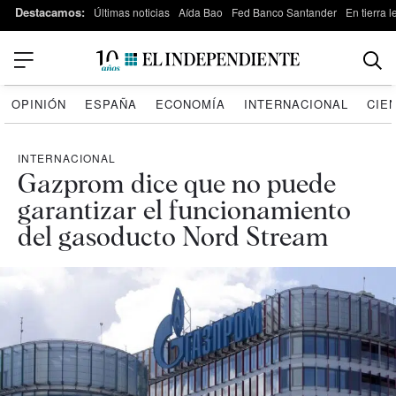
Destacamos:
Últimas noticias
Aída Bao
Fed Banco Santander
En tierra 
OPINIÓN
ESPAÑA
ECONOMÍA
INTERNACIONAL
CIE
INTERNACIONAL
Gazprom dice que no puede
garantizar el funcionamiento
del gasoducto Nord Stream