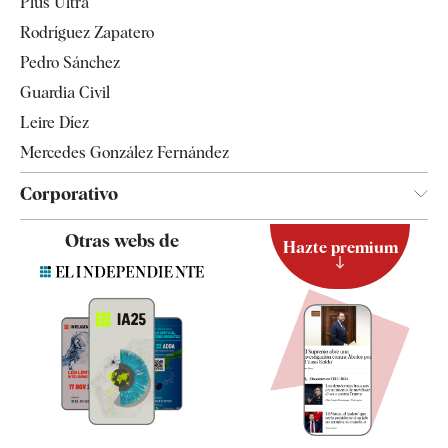
Plus Ultra
Gente
Rodríguez Zapatero
Televisión
Pedro Sánchez
Tendencias
Guardia Civil
Leire Díez
Mercedes González Fernández
Corporativo
Contacto
Otras webs de
Hazte premium
Suscripción
Newsletter
Apps
Quiénes somos
Especificaciones