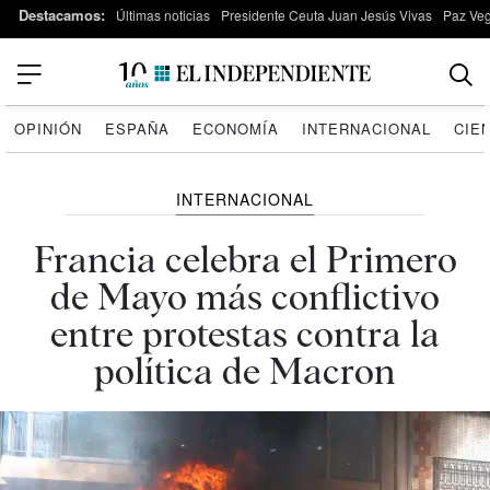
Destacamos:
Últimas noticias
Presidente Ceuta Juan Jesús Vivas
Paz Ve
OPINIÓN
ESPAÑA
ECONOMÍA
INTERNACIONAL
CIE
INTERNACIONAL
Francia celebra el Primero
de Mayo más conflictivo
entre protestas contra la
política de Macron