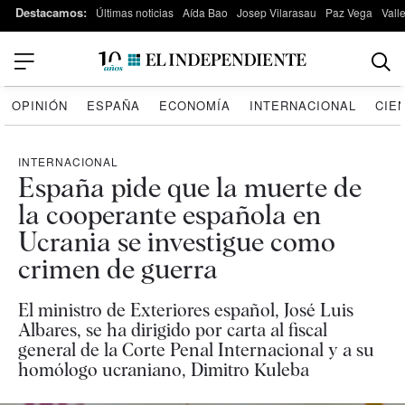
Destacamos:
Últimas noticias
Aída Bao
Josep Vilarasau
Paz Vega
Vall
OPINIÓN
ESPAÑA
ECONOMÍA
INTERNACIONAL
CIE
INTERNACIONAL
España pide que la muerte de
la cooperante española en
Ucrania se investigue como
crimen de guerra
El ministro de Exteriores español, José Luis
Albares, se ha dirigido por carta al fiscal
general de la Corte Penal Internacional y a su
homólogo ucraniano, Dimitro Kuleba