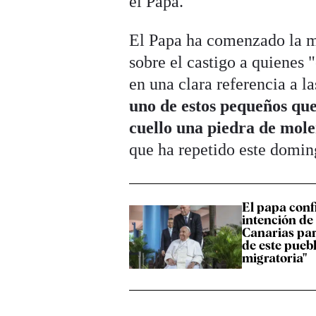
el Papa.
El Papa ha comenzado la m
sobre el castigo a quienes 
en una clara referencia a la
uno de estos pequeños que 
cuello una piedra de mole
que ha repetido este domin
El papa conf
intención de 
Canarias par
de este puebl
migratoria"