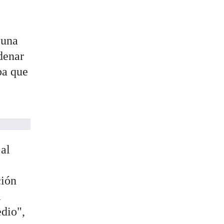
 una
denar
pa que
 al
ción
a
dio",