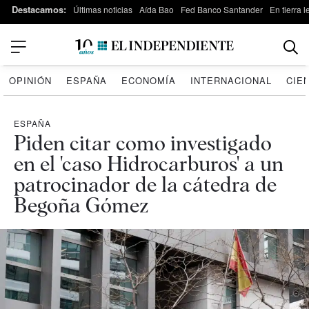
Destacamos:
Últimas noticias
Aída Bao
Fed Banco Santander
En tierra 
OPINIÓN
ESPAÑA
ECONOMÍA
INTERNACIONAL
CIE
ESPAÑA
Piden citar como investigado
en el 'caso Hidrocarburos' a un
patrocinador de la cátedra de
Begoña Gómez