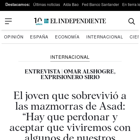
Destacamos:
Últimas noticias
Aída Bao
Fed Banco Santander
En tierra 
OPINIÓN
ESPAÑA
ECONOMÍA
INTERNACIONAL
CIE
INTERNACIONAL
ENTREVISTA | OMAR ALSHOGRE,
EXPRISIONERO SIRIO
El joven que sobrevivió a
las mazmorras de Asad:
“Hay que perdonar y
aceptar que viviremos con
algunos de nuestros