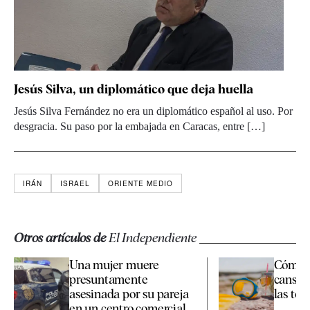
Jesús Silva, un diplomático que deja huella
Jesús Silva Fernández no era un diplomático español al uso. Por
desgracia. Su paso por la embajada en Caracas, entre […]
IRÁN
ISRAEL
ORIENTE MEDIO
Otros artículos de
El Independiente
Una mujer muere
Cómo c
presuntamente
cansan
asesinada por su pareja
las te
en un centro comercial