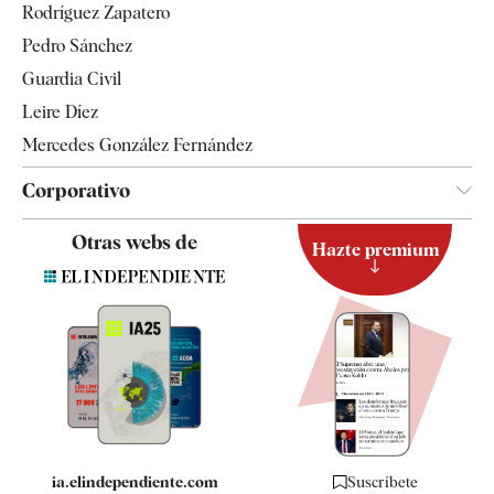
Rodríguez Zapatero
Televisión
Pedro Sánchez
Tendencias
Guardia Civil
Leire Díez
Mercedes González Fernández
Corporativo
Contacto
Otras webs de
Hazte premium
Suscripción
Newsletter
Apps
Quiénes somos
Especificaciones
ia.elindependiente.com
Suscríbete