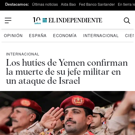
Destacamos:
Últimas noticias
Aída Bao
Fed Banco Santander
En tierra 
OPINIÓN
ESPAÑA
ECONOMÍA
INTERNACIONAL
CIE
INTERNACIONAL
Los hutíes de Yemen confirman
la muerte de su jefe militar en
un ataque de Israel