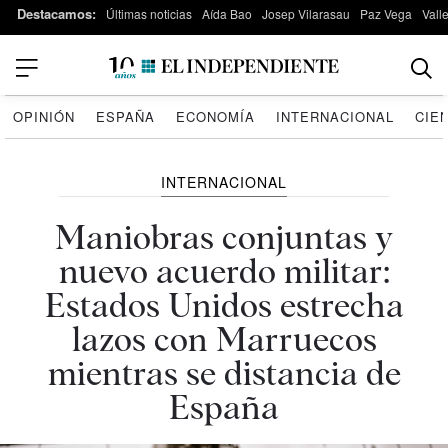
Destacamos:
Últimas noticias
Aída Bao
Josep Vilarasau
Paz Vega
Vall
OPINIÓN
ESPAÑA
ECONOMÍA
INTERNACIONAL
CIE
INTERNACIONAL
Maniobras conjuntas y
nuevo acuerdo militar:
Estados Unidos estrecha
lazos con Marruecos
mientras se distancia de
España