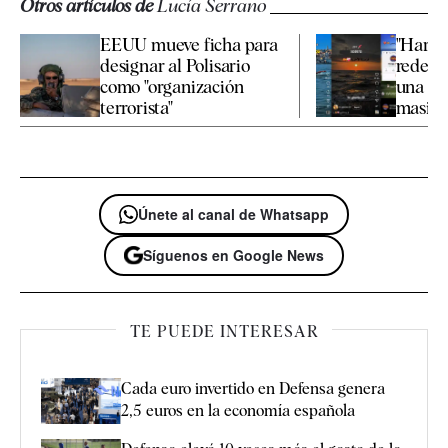
Otros artículos de
Lucía Serrano
EEUU mueve ficha para
"Haraga
designar al Polisario
redes 
como "organización
una nu
terrorista"
masiva 
Únete al canal de Whatsapp
Síguenos en Google News
TE PUEDE INTERESAR
Cada euro invertido en Defensa genera
2,5 euros en la economía española