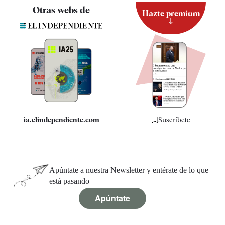
Contacto
Otras webs de
Hazte premium
Suscripción
Newsletter
Apps
Quiénes somos
Especificaciones
ia.elindependiente.com
Suscríbete
Apúntate a nuestra Newsletter y entérate de lo que
está pasando
Apúntate