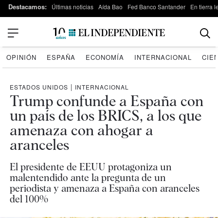
Destacamos:
Últimas noticias
Aída Bao
Fed Banco Santander
En tierra 
OPINIÓN
ESPAÑA
ECONOMÍA
INTERNACIONAL
CIE
ESTADOS UNIDOS
|
INTERNACIONAL
Trump confunde a España con
un país de los BRICS, a los que
amenaza con ahogar a
aranceles
El presidente de EEUU protagoniza un
malentendido ante la pregunta de un
periodista y amenaza a España con aranceles
del 100%