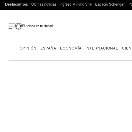
Destacamos:
Últimas noticias
Ingreso Mínimo Vital
Espacio Schengen
P
El tiempo en tu ciudad
OPINIÓN
ESPAÑA
ECONOMÍA
INTERNACIONAL
CIEN