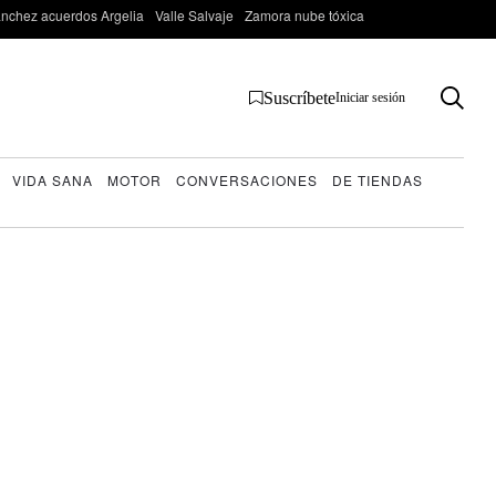
nchez acuerdos Argelia
Valle Salvaje
Zamora nube tóxica
Suscríbete
Iniciar sesión
VIDA SANA
MOTOR
CONVERSACIONES
DE TIENDAS