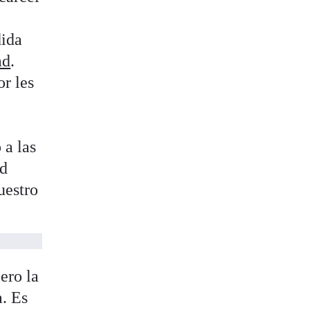
dida
ad
.
or les
 a las
ad
uestro
ero la
a. Es