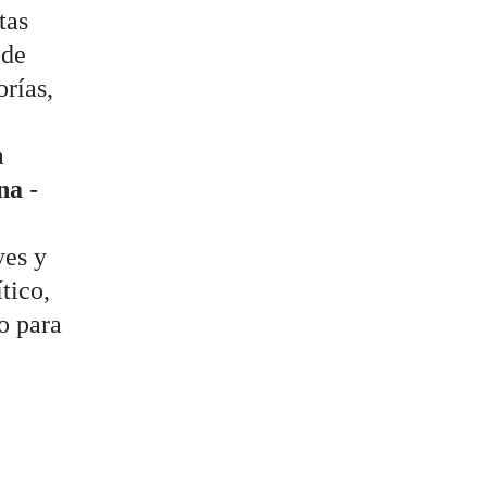
tas
ede
orías,
a
na
-
yes y
tico,
o para