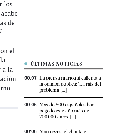
r los
 acabe
as de
él
on el
la
ÚLTIMAS NOTICIAS
 a la
ración
La prensa marroquí calienta a
00:07
la opinión pública: "La raíz del
erno
problema [...]
Más de 500 españoles han
00:06
pagado este año más de
200.000 euros [...]
Marruecos, el chantaje
00:06