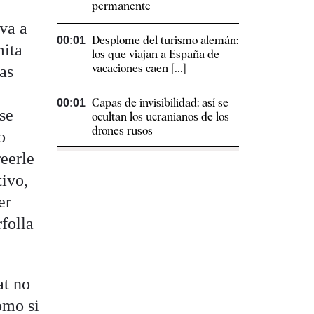
permanente
 va a
Desplome del turismo alemán:
00:01
mita
los que viajan a España de
vacaciones caen [...]
as
Capas de invisibilidad: así se
00:01
se
ocultan los ucranianos de los
drones rusos
o
reerle
tivo,
er
rfolla
at no
omo si