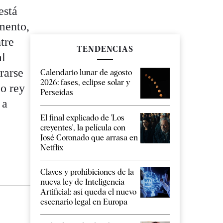
está
mento,
tre
TENDENCIAS
al
rarse
Calendario lunar de agosto
2026: fases, eclipse solar y
o rey
Perseidas
 a
El final explicado de 'Los
creyentes', la película con
José Coronado que arrasa en
Netflix
Claves y prohibiciones de la
nueva ley de Inteligencia
Artificial: así queda el nuevo
escenario legal en Europa