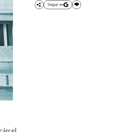
Seguir en
cárcel