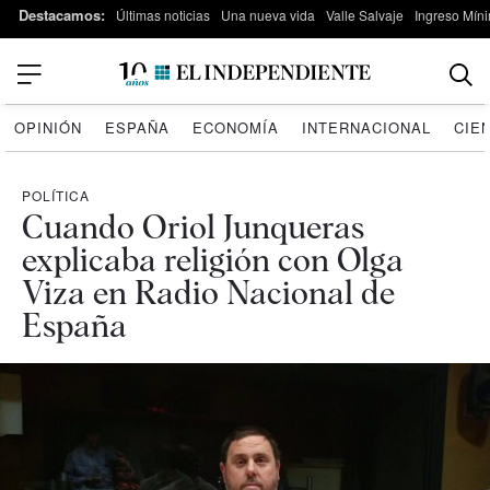
Destacamos:
Últimas noticias
Una nueva vida
Valle Salvaje
Ingreso Míni
OPINIÓN
ESPAÑA
ECONOMÍA
INTERNACIONAL
CIE
POLÍTICA
Cuando Oriol Junqueras
explicaba religión con Olga
Viza en Radio Nacional de
España