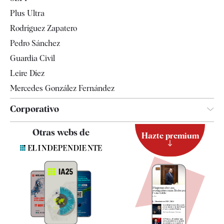
Internacional
Plus Ultra
Gente
Rodríguez Zapatero
Televisión
Pedro Sánchez
Tendencias
Guardia Civil
Leire Díez
Mercedes González Fernández
Corporativo
Contacto
Otras webs de
Hazte premium
Suscripción
Newsletter
Apps
Quiénes somos
Especificaciones