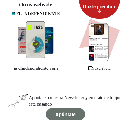
Contacto
Otras webs de
Hazte premium
Suscripción
Newsletter
Apps
Quiénes somos
Especificaciones
ia.elindependiente.com
Suscríbete
Apúntate a nuestra Newsletter y entérate de lo que
está pasando
Apúntate