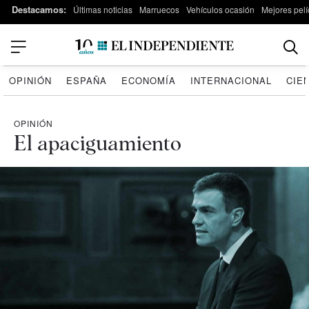
Destacamos:
Últimas noticias
Marruecos
Vehículos ocasión
Mejores pelí
OPINIÓN
ESPAÑA
ECONOMÍA
INTERNACIONAL
CIE
OPINIÓN
El apaciguamiento