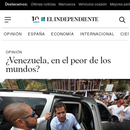
Destacamos:
Últimas noticias
Marruecos
Vehículos ocasión
Mejores pelí
OPINIÓN
ESPAÑA
ECONOMÍA
INTERNACIONAL
CIE
OPINIÓN
¿Venezuela, en el peor de los
mundos?