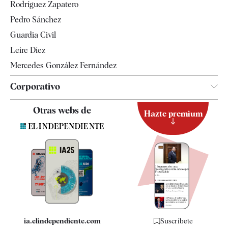
Rodríguez Zapatero
Televisión
Pedro Sánchez
Tendencias
Guardia Civil
Leire Díez
Mercedes González Fernández
Corporativo
Contacto
Otras webs de
Hazte premium
Suscripción
Newsletter
Apps
Quiénes somos
Especificaciones
ia.elindependiente.com
Suscríbete