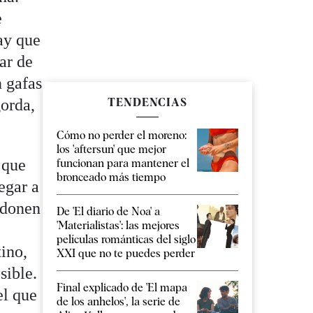
e
ay que
ar de
n gafas
gorda,
TENDENCIAS
Cómo no perder el moreno:
los 'aftersun' que mejor
 que
funcionan para mantener el
bronceado más tiempo
egar a
rdonen
De 'El diario de Noa' a
'Materialistas': las mejores
películas románticas del siglo
ino,
XXI que no te puedes perder
sible.
Final explicado de 'El mapa
el que
de los anhelos', la serie de