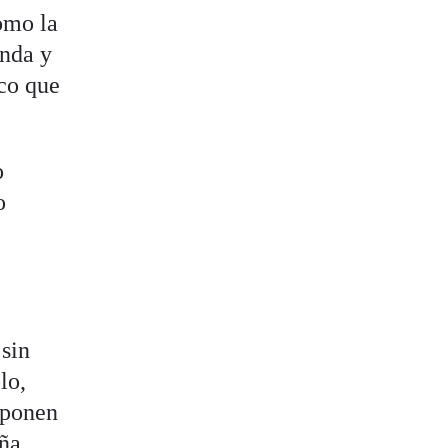
omo la
onda y
ico que
o
o
 sin
lo,
 ponen
ña.