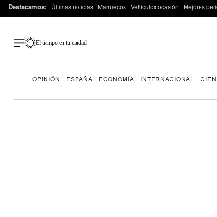
Destacamos:
Últimas noticias
Marruecos
Vehículos ocasión
Mejores pelí
El tiempo en tu ciudad
OPINIÓN
ESPAÑA
ECONOMÍA
INTERNACIONAL
CIEN