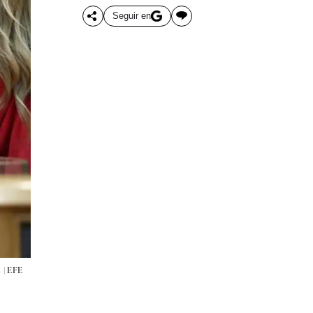
Seguir en
 |
EFE