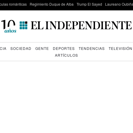
culas románticas
Regimiento Duque de Alba
Trump El Sayed
Laureano Oubiña
CIA
SOCIEDAD
GENTE
DEPORTES
TENDENCIAS
TELEVISIÓN
ARTÍCULOS