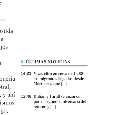
e
estida
se
ejos
o
ÚLTIMAS NOTICIAS
t
Vivas cifra en cerca de 11.000
14:31
quería
los migrantes llegados desde
Marruecos que [...]
tral,
, y ahí
Rufián y Turull se enzarzan
13:46
lismos
por el segundo aniversario del
retorno y [...]
ego,