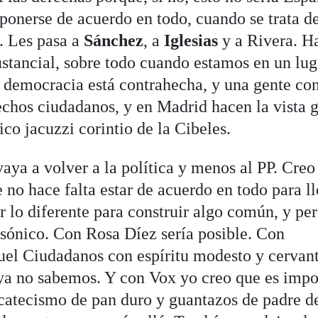
onerse de acuerdo en todo, cuando se trata d
. Les pasa a
Sánchez
, a
Iglesias
y a Rivera. H
ustancial, sobre todo cuando estamos en un lug
a democracia está contrahecha, y una gente co
echos ciudadanos, y en Madrid hacen la vista 
rico jacuzzi corintio de la Cibeles.
aya a volver a la política y menos al PP. Creo
e no hace falta estar de acuerdo en todo para ll
r lo diferente para construir algo común, y pe
ónico. Con Rosa Díez sería posible. Con
el Ciudadanos con espíritu modesto y cervant
ya no sabemos. Y con Vox yo creo que es impo
 catecismo de pan duro y guantazos de padre d