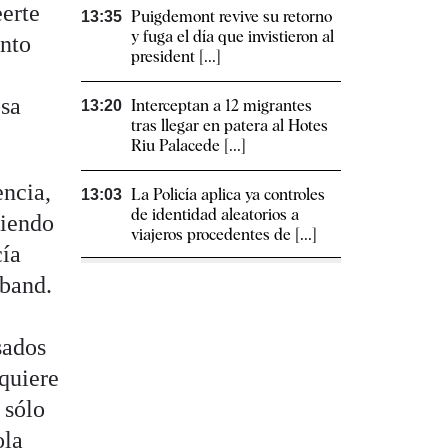
eerte
Puigdemont revive su retorno
13:35
y fuga el día que invistieron al
ento
president [...]
osa
Interceptan a 12 migrantes
13:20
tras llegar en patera al Hotes
Riu Palacede [...]
encia,
La Policía aplica ya controles
13:03
de identidad aleatorios a
tiendo
viajeros procedentes de [...]
cía
 band.
sados
 quiere
 sólo
ola