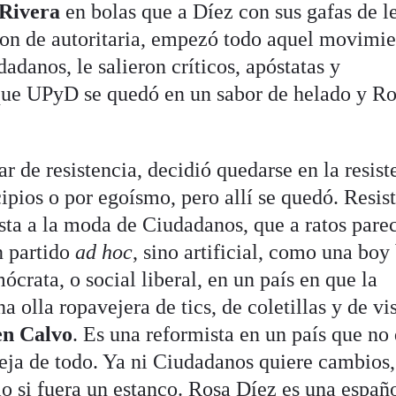
Rivera
en bolas que a Díez con sus gafas de l
aron de autoritaria, empezó todo aquel movimi
adanos, le salieron críticos, apóstatas y
 que UPyD se quedó en un sabor de helado y R
r de resistencia, decidió quedarse en la resist
ipios o por egoísmo, pero allí se quedó. Resis
sta a la moda de Ciudadanos, que a ratos pare
n partido
ad hoc
, sino artificial, como una boy
crata, o social liberal, en un país en que la
a olla ropavejera de tics, de coletillas y de vi
n Calvo
. Es una reformista en un país que no
ja de todo. Ya ni Ciudadanos quiere cambios,
o si fuera un estanco. Rosa Díez es una españ