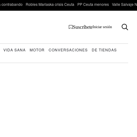
 contrabando
Robles Marlaska crisis Ceuta
PP Ceuta menores
Valle Salvaje N
Suscríbete
Iniciar sesión
VIDA SANA
MOTOR
CONVERSACIONES
DE TIENDAS