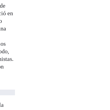
 de
ció en
o
una
los
odo,
istas.
on
la