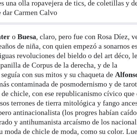
 una olla ropavejera de tics, de coletillas y d
ue dar Carmen Calvo
ter
o
Buesa
, claro, pero fue con Rosa Díez, v
años de niña, con quien empezó a sonarnos e
iguas revoluciones del bieldo o del art déco, l
panilla de Corpus de la derecha, y de la
seguía con sus mitos y su chaqueta de
Alfons
más contaminada de posmodernismo y de taro
 de chicle, con ese republicanismo cívico que 
sos terrones de tierra mitológica y fango ances
pero antinacionalista (los progres habían caído
ógrado y antihumanista arcaísmo de los naciona
 su moda de chicle de moda, como su color. Lu