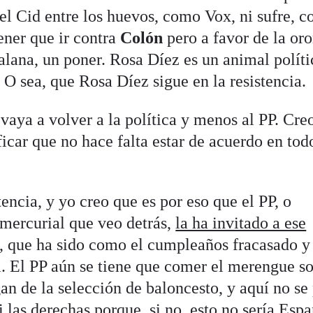
el Cid entre los huevos, como Vox, ni sufre, c
ener que ir contra
Colón
pero a favor de la or
alana, un poner. Rosa Díez es un animal polít
. O sea, que Rosa Díez sigue en la resistencia.
aya a volver a la política y menos al PP. Cre
ficar que no hace falta estar de acuerdo en tod
tencia, y yo creo que es por eso que el PP, o
a mercurial que veo detrás,
la ha invitado a ese
, que ha sido como el cumpleaños fracasado y
i. El PP aún se tiene que comer el merengue so
n de la selección de baloncesto, y aquí no se
i las derechas porque, si no, esto no sería Espa