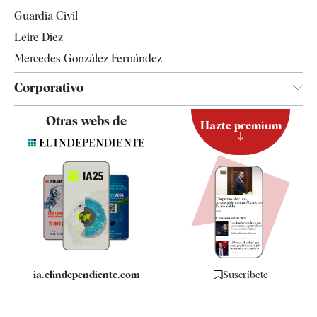
Tendencias
Guardia Civil
Leire Díez
Mercedes González Fernández
Corporativo
Contacto
Otras webs de
Hazte premium
Suscripción
Newsletter
Apps
Quiénes somos
Especificaciones
ia.elindependiente.com
Suscríbete