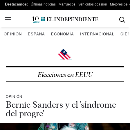
Destacamos:
Últimas noticias
Marruecos
Vehículos ocasión
Mejores pelí
OPINIÓN
ESPAÑA
ECONOMÍA
INTERNACIONAL
CIE
Elecciones en EEUU
OPINIÓN
Bernie Sanders y el 'síndrome
del progre'