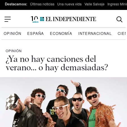
Destacamos:
Últimas noticias
Una nueva vida
Valle Salvaje
Ingreso Míni
OPINIÓN
ESPAÑA
ECONOMÍA
INTERNACIONAL
CIE
OPINIÓN
¿Ya no hay canciones del
verano... o hay demasiadas?