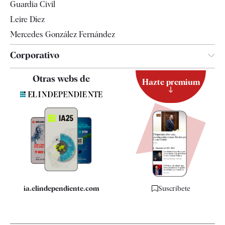
Guardia Civil
Leire Díez
Mercedes González Fernández
Corporativo
Contacto
Otras webs de
Hazte premium
Suscripción
Newsletter
Apps
Quiénes somos
Especificaciones
ia.elindependiente.com
Suscríbete