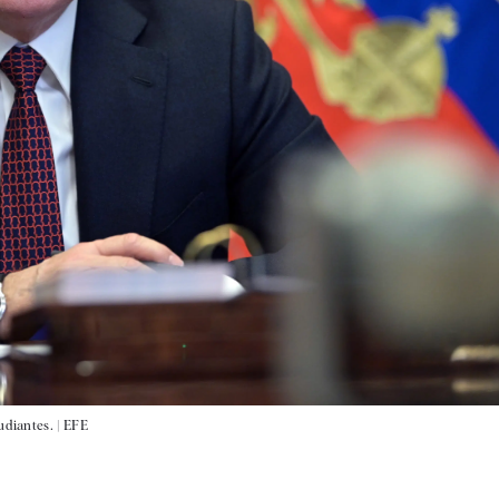
udiantes. |
EFE