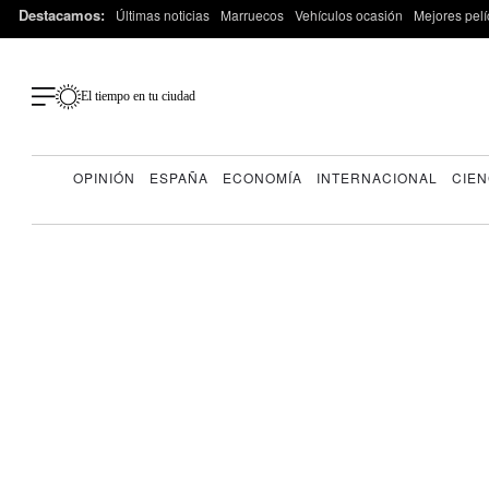
Destacamos:
Últimas noticias
Marruecos
Vehículos ocasión
Mejores pelí
El tiempo en tu ciudad
OPINIÓN
ESPAÑA
ECONOMÍA
INTERNACIONAL
CIEN