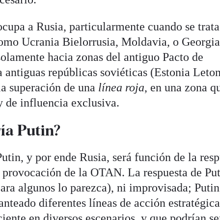
cupa a Rusia, particularmente cuando se trata
omo Ucrania Bielorrusia, Moldavia, o Georgia
olamente hacia zonas del antiguo Pacto de
a antiguas repúblicas soviéticas (Estonia Leton
la superación de una
línea roja
, en una zona q
 de influencia exclusiva.
ía Putin?
utin, y por ende Rusia, será función de la res
a provocación de la OTAN. La respuesta de Put
para algunos lo parezca), ni improvisada; Putin
nteado diferentes líneas de acción estratégica
ciente en diversos escenarios, y que podrían se