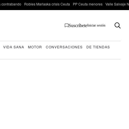
 contrabando
Robles Marlaska crisis Ceuta
PP Ceuta menores
Valle Salvaje N
Suscríbete
Iniciar sesión
VIDA SANA
MOTOR
CONVERSACIONES
DE TIENDAS