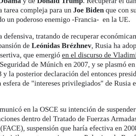
 Obama
y de
Donald Trump
. Recuperar el da
na tarea compleja para un
Joe Biden
que con s
o un poderoso enemigo -Francia- en la UE.
gia defensiva, tratando de recuperar económica
xpansión de
Leónidas Brézhnev
, Rusia ha ado
asertiva, que emergió
en el discurso de Vladim
 Seguridad de Múnich en 2007, y se plasmó en
 y la posterior declaración del entonces presi
 esfera de "intereses privilegiados" de Rusia 
municó en la OSCE su intención de suspender
aciones dentro del Tratado de Fuerzas Armada
FACE), suspensión que haría efectiva en 2008