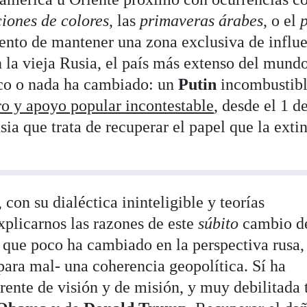
ciones de colores
, las
primaveras árabes
, o el
tento de mantener una zona exclusiva de influ
n la vieja Rusia, el país más extenso del mund
oco o nada ha cambiado: un
Putin
incombustibl
o y apoyo popular incontestable
, desde el 1 d
ia que trata de recuperar el papel que la exti
, con su dialéctica ininteligible y teorías
xplicarnos las razones de este
súbito
cambio d
s que poco ha cambiado en la perspectiva rusa,
para mal- una coherencia geopolítica. Sí ha
nte de visión y de misión, y muy debilitada 