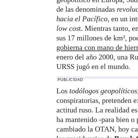
de las denominadas
revolu
hacia el Pacífico
, en un in
low cos
t. Mientras tanto, e
sus 17 millones de km², p
gobierna con mano de hierr
enero del año 2000, una Rus
URSS jugó en el mundo.
PUBLICIDAD
Los
todólogos geopolíticos
conspiratorias, pretenden e
actitud ruso. La realidad e
ha mantenido -para bien o 
cambiado la OTAN, hoy care