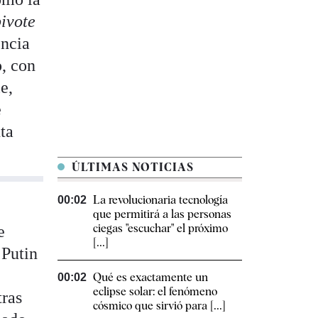
pivote
encia
o, con
e,
e
nta
ÚLTIMAS NOTICIAS
La revolucionaria tecnología
00:02
que permitirá a las personas
ciegas "escuchar" el próximo
e
[...]
 Putin
Qué es exactamente un
00:02
eclipse solar: el fenómeno
tras
cósmico que sirvió para [...]