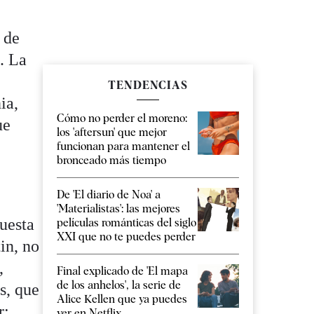
 de
. La
TENDENCIAS
ia,
Cómo no perder el moreno:
ue
los 'aftersun' que mejor
funcionan para mantener el
bronceado más tiempo
De 'El diario de Noa' a
'Materialistas': las mejores
puesta
películas románticas del siglo
XXI que no te puedes perder
in, no
,
Final explicado de 'El mapa
de los anhelos', la serie de
s, que
Alice Kellen que ya puedes
r:
ver en Netflix