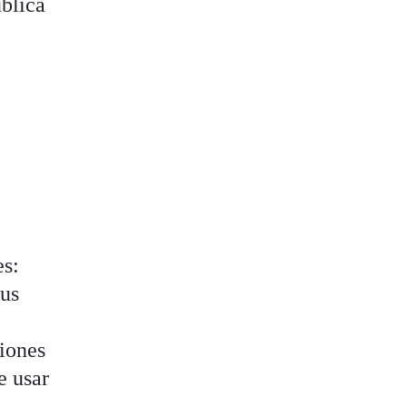
ública
es:
sus
ciones
e usar