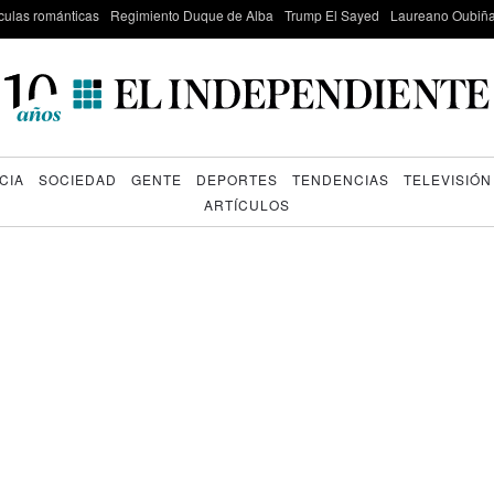
culas románticas
Regimiento Duque de Alba
Trump El Sayed
Laureano Oubiña
CIA
SOCIEDAD
GENTE
DEPORTES
TENDENCIAS
TELEVISIÓN
ARTÍCULOS