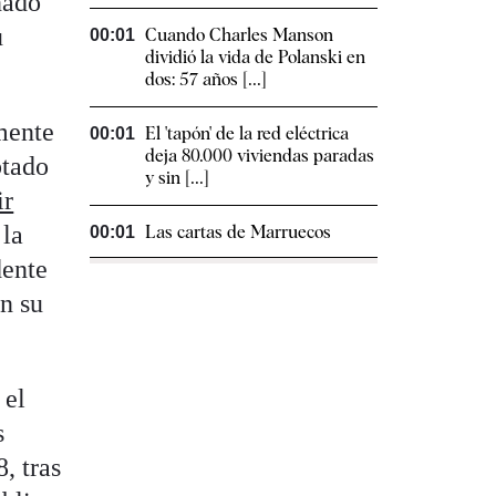
ñado
u
Cuando Charles Manson
00:01
dividió la vida de Polanski en
dos: 57 años [...]
mente
El 'tapón' de la red eléctrica
00:01
deja 80.000 viviendas paradas
ptado
y sin [...]
ir
 la
Las cartas de Marruecos
00:01
dente
en su
 el
s
, tras