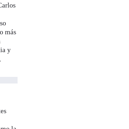
Carlos
aso
co más
n
ia y
,
tes
omo la