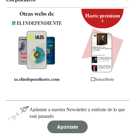
Contacto
Otras webs de
Hazte premium
Suscripción
Newsletter
Apps
Quiénes somos
Especificaciones
ia.elindependiente.com
Suscríbete
Apúntate a nuestra Newsletter y entérate de lo que
está pasando
Apúntate