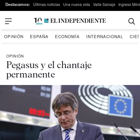
Destacamos:
Últimas noticias
Una nueva vida
Valle Salvaje
Ingreso Míni
OPINIÓN
ESPAÑA
ECONOMÍA
INTERNACIONAL
CIE
OPINIÓN
Pegasus y el chantaje
permanente