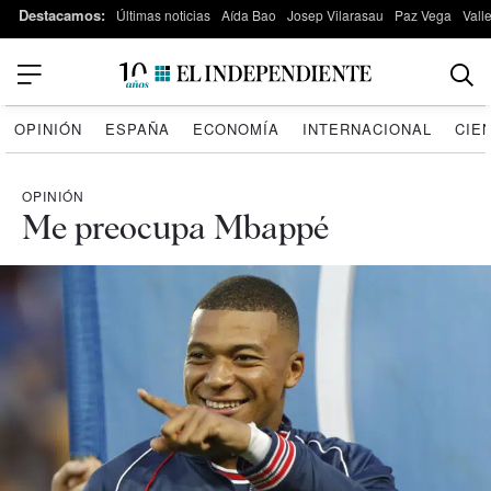
Destacamos:
Últimas noticias
Aída Bao
Josep Vilarasau
Paz Vega
Vall
OPINIÓN
ESPAÑA
ECONOMÍA
INTERNACIONAL
CIE
OPINIÓN
Me preocupa Mbappé