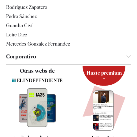
Gente
Rodríguez Zapatero
Televisión
Pedro Sánchez
Tendencias
Guardia Civil
Leire Díez
Mercedes González Fernández
Corporativo
Contacto
Otras webs de
Hazte premium
Suscripción
Newsletter
Apps
Quiénes somos
Especificaciones