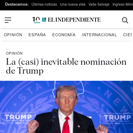
Destacamos:
Últimas noticias
Una nueva vida
Valle Salvaje
Ingreso Míni
OPINIÓN
ESPAÑA
ECONOMÍA
INTERNACIONAL
CIE
OPINIÓN
La (casi) inevitable nominación
de Trump