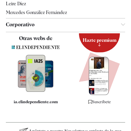
Leire Díez
Mercedes González Fernández
Corporativo
Contacto
Otras webs de
Hazte premium
Suscripción
Newsletter
Apps
Quiénes somos
Especificaciones
ia.elindependiente.com
Suscríbete