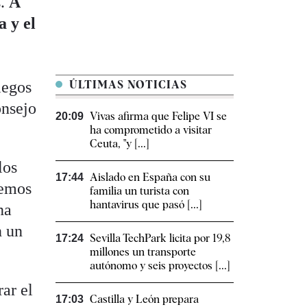
s.
A
a y el
iegos
ÚLTIMAS NOTICIAS
onsejo
Vivas afirma que Felipe VI se
20:09
ha comprometido a visitar
Ceuta, "y [...]
los
Aislado en España con su
17:44
cemos
familia un turista con
hantavirus que pasó [...]
na
n un
Sevilla TechPark licita por 19,8
17:24
millones un transporte
autónomo y seis proyectos [...]
rar el
Castilla y León prepara
17:03