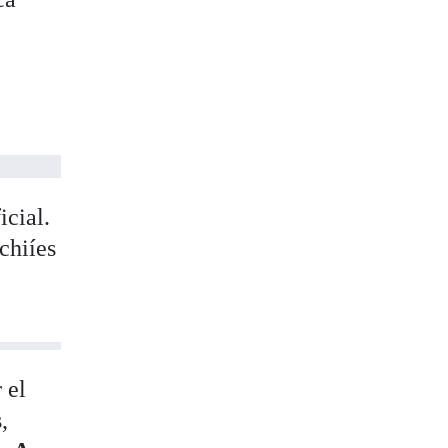
-
icial.
chiíes
 el
,