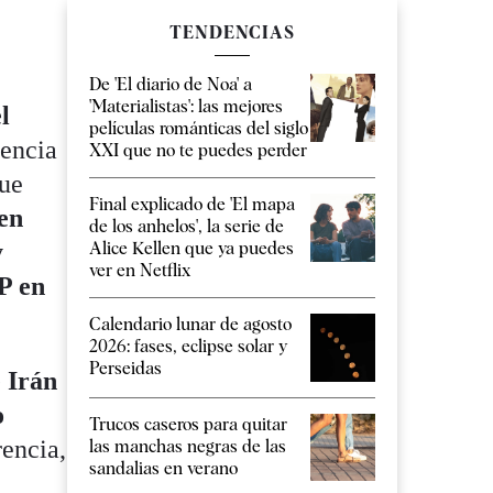
TENDENCIAS
De 'El diario de Noa' a
'Materialistas': las mejores
l
películas románticas del siglo
sencia
XXI que no te puedes perder
que
Final explicado de 'El mapa
 en
de los anhelos', la serie de
y
Alice Kellen que ya puedes
ver en Netflix
LP en
Calendario lunar de agosto
2026: fases, eclipse solar y
Perseidas
e Irán
o
Trucos caseros para quitar
rencia,
las manchas negras de las
sandalias en verano