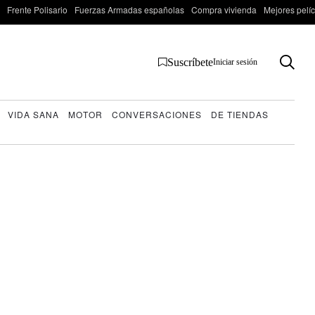
Frente Polisario
Fuerzas Armadas españolas
Compra vivienda
Mejores pelí
Suscríbete
Iniciar sesión
VIDA SANA
MOTOR
CONVERSACIONES
DE TIENDAS