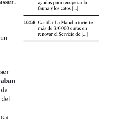
asser
.
ayudas para recuperar la
fauna y los cotos [...]
Castilla-La Mancha invierte
16:58
,
más de 370.000 euros en
renovar el Servicio de [...]
 un
 ser
raban
 de
 del
voca