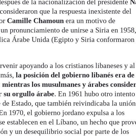
después de la nacionalización del presidente
N
onsideraron que la respuesta inexistente del
por
Camille Chamoun
era un motivo de
un pronunciamiento de unirse a Siria en 1958
lica Árabe Unida (Egipto y Siria conformaron
rvenir apoyando a los cristianos libaneses y al
emás,
la posición del gobierno libanés era de
, mientras los musulmanes y árabes conside
r su orgullo árabe
. En 1961 hubo otro intento
e de Estado, que también reivindicaba la unión
En 1970, el gobierno jordano expulsa a los
s se establecen en el Líbano, un hecho que pro
n y un desequilibrio social por parte de los