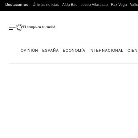
Destacamos:
Últimas noticias
Aída Bao
Josep Vilarasau
Paz Vega
Vall
El tiempo en tu ciudad
OPINIÓN
ESPAÑA
ECONOMÍA
INTERNACIONAL
CIEN