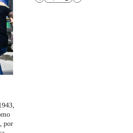
1943,
nomo
, por
ca