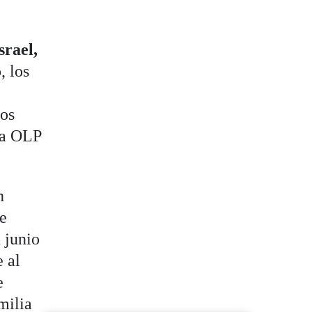
srael,
, los
dos
la OLP
n
de
n junio
e al
e
milia