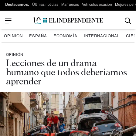
Destacamos:
Últimas noticias
Marruecos
Vehículos ocasión
Mejores pelí
OPINIÓN
ESPAÑA
ECONOMÍA
INTERNACIONAL
CIE
OPINIÓN
Lecciones de un drama
humano que todos deberíamos
aprender