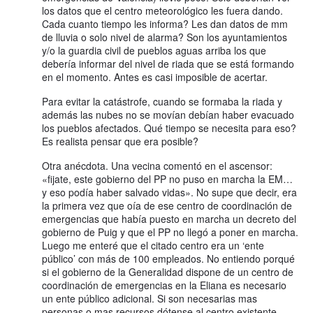
los datos que el centro meteorológico les fuera dando.
Cada cuanto tiempo les informa? Les dan datos de mm
de lluvia o solo nivel de alarma? Son los ayuntamientos
y/o la guardia civil de pueblos aguas arriba los que
debería informar del nivel de riada que se está formando
en el momento. Antes es casi imposible de acertar.
Para evitar la catástrofe, cuando se formaba la riada y
además las nubes no se movían debían haber evacuado
los pueblos afectados. Qué tiempo se necesita para eso?
Es realista pensar que era posible?
Otra anécdota. Una vecina comentó en el ascensor:
«fijate, este gobierno del PP no puso en marcha la EM…
y eso podía haber salvado vidas». No supe que decir, era
la primera vez que oía de ese centro de coordinación de
emergencias que había puesto en marcha un decreto del
gobierno de Puig y que el PP no llegó a poner en marcha.
Luego me enteré que el citado centro era un ‘ente
público’ con más de 100 empleados. No entiendo porqué
si el gobierno de la Generalidad dispone de un centro de
coordinación de emergencias en la Eliana es necesario
un ente público adicional. Si son necesarias mas
personas o mas recursos dótense al centro existente,