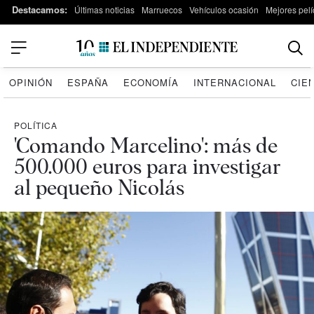
Destacamos:
Últimas noticias
Marruecos
Vehículos ocasión
Mejores pelí
OPINIÓN
ESPAÑA
ECONOMÍA
INTERNACIONAL
CIE
POLÍTICA
'Comando Marcelino': más de
500.000 euros para investigar
al pequeño Nicolás