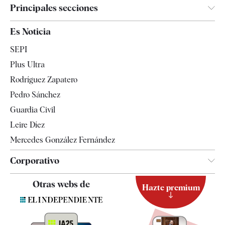
Principales secciones
España
Es Noticia
Economía
SEPI
Internacional
Plus Ultra
Gente
Rodríguez Zapatero
Televisión
Pedro Sánchez
Tendencias
Guardia Civil
Leire Díez
Mercedes González Fernández
Corporativo
Contacto
Otras webs de
Hazte premium
Suscripción
Newsletter
Apps