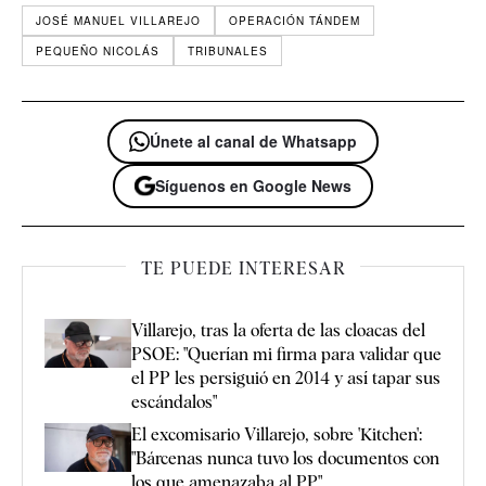
JOSÉ MANUEL VILLAREJO
OPERACIÓN TÁNDEM
PEQUEÑO NICOLÁS
TRIBUNALES
Únete al canal de Whatsapp
Síguenos en Google News
TE PUEDE INTERESAR
Villarejo, tras la oferta de las cloacas del
PSOE: "Querían mi firma para validar que
el PP les persiguió en 2014 y así tapar sus
escándalos"
El excomisario Villarejo, sobre 'Kitchen':
"Bárcenas nunca tuvo los documentos con
los que amenazaba al PP"