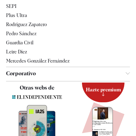
Economía
SEPI
Internacional
Plus Ultra
Gente
Rodríguez Zapatero
Televisión
Pedro Sánchez
Tendencias
Guardia Civil
Leire Díez
Mercedes González Fernández
Corporativo
Contacto
Otras webs de
Hazte premium
Suscripción
Newsletter
Apps
Quiénes somos
Especificaciones