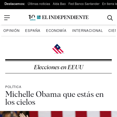
Destacamos:
Últimas noticias
Aída Bao
Fed Banco Santander
En tierra 
OPINIÓN
ESPAÑA
ECONOMÍA
INTERNACIONAL
CIE
Elecciones en EEUU
POLÍTICA
Michelle Obama que estás en
los cielos