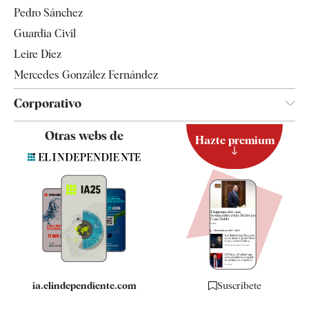
Televisión
Pedro Sánchez
Tendencias
Guardia Civil
Leire Díez
Mercedes González Fernández
Corporativo
Contacto
Otras webs de
Hazte premium
Suscripción
Newsletter
Apps
Quiénes somos
Especificaciones
ia.elindependiente.com
Suscríbete