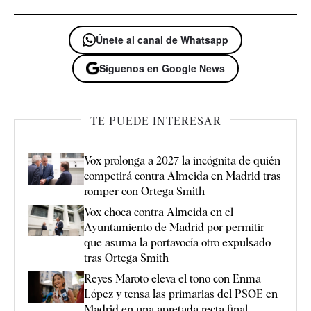
Únete al canal de Whatsapp
Síguenos en Google News
TE PUEDE INTERESAR
Vox prolonga a 2027 la incógnita de quién
competirá contra Almeida en Madrid tras
romper con Ortega Smith
Vox choca contra Almeida en el
Ayuntamiento de Madrid por permitir
que asuma la portavocía otro expulsado
tras Ortega Smith
Reyes Maroto eleva el tono con Enma
López y tensa las primarias del PSOE en
Madrid en una apretada recta final