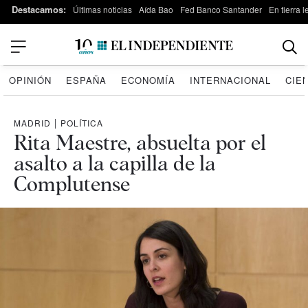
Destacamos:
Últimas noticias
Aída Bao
Fed Banco Santander
En tierra 
OPINIÓN
ESPAÑA
ECONOMÍA
INTERNACIONAL
CIE
MADRID
|
POLÍTICA
Rita Maestre, absuelta por el
asalto a la capilla de la
Complutense