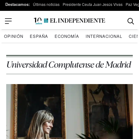
Destacamos:
Últimas noticias
Presidente Ceuta Juan Jesús Vivas
Paz Ve
OPINIÓN
ESPAÑA
ECONOMÍA
INTERNACIONAL
CIE
Universidad Complutense de Madrid