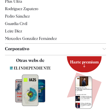
Plus Ultra
Gente
Rodríguez Zapatero
Televisión
Pedro Sánchez
Tendencias
Guardia Civil
Leire Díez
Mercedes González Fernández
Corporativo
Contacto
Otras webs de
Hazte premium
Suscripción
Newsletter
Apps
Quiénes somos
Especificaciones