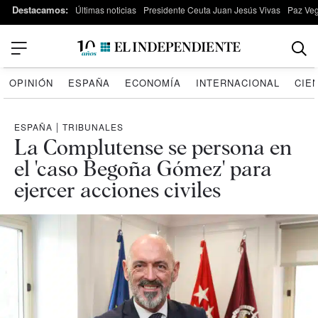
Destacamos:
Últimas noticias
Presidente Ceuta Juan Jesús Vivas
Paz Ve
OPINIÓN
ESPAÑA
ECONOMÍA
INTERNACIONAL
CIE
ESPAÑA
|
TRIBUNALES
La Complutense se persona en
el 'caso Begoña Gómez' para
ejercer acciones civiles