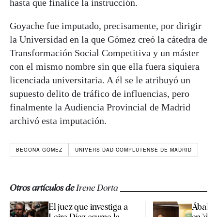
hasta que finalice la instrucción.
Goyache fue imputado, precisamente, por dirigir
la Universidad en la que Gómez creó la cátedra de
Transformación Social Competitiva y un máster
con el mismo nombre sin que ella fuera siquiera
licenciada universitaria. A él se le atribuyó un
supuesto delito de tráfico de influencias, pero
finalmente la Audiencia Provincial de Madrid
archivó esta imputación.
BEGOÑA GÓMEZ
UNIVERSIDAD COMPLUTENSE DE MADRID
Otros artículos de
Irene Dorta
El juez que investiga a
Ábalos
Leire Díez asume la
en 'des