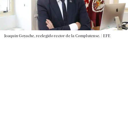
Joaquín Goyache, reelegido rector de la Complutense. |
EFE