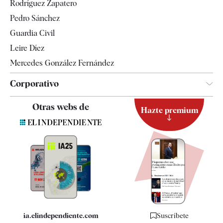
Rodríguez Zapatero
Televisión
Pedro Sánchez
Tendencias
Guardia Civil
Leire Díez
Mercedes González Fernández
Corporativo
Contacto
Otras webs de
Hazte premium
Suscripción
Newsletter
Apps
Quiénes somos
Especificaciones
ia.elindependiente.com
Suscríbete