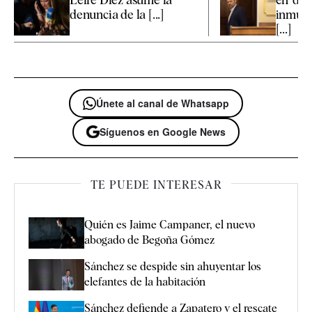
denuncia de la [...]
inmueb
[...]
Únete al canal de Whatsapp
Síguenos en Google News
TE PUEDE INTERESAR
Quién es Jaime Campaner, el nuevo
abogado de Begoña Gómez
Sánchez se despide sin ahuyentar los
elefantes de la habitación
Sánchez defiende a Zapatero y el rescate