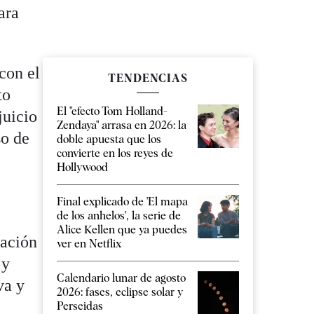
ara
con el
TENDENCIAS
to
El "efecto Tom Holland-
juicio
Zendaya" arrasa en 2026: la
so de
doble apuesta que los
convierte en los reyes de
Hollywood
Final explicado de 'El mapa
de los anhelos', la serie de
Alice Kellen que ya puedes
uación
ver en Netflix
 y
Calendario lunar de agosto
va y
2026: fases, eclipse solar y
Perseidas