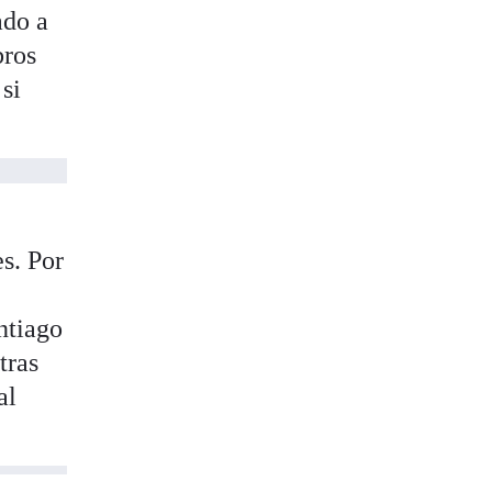
ado a
bros
si
s. Por
ntiago
tras
al