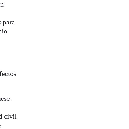
en
s para
cio
fectos
uese
 civil
e