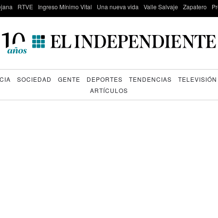
lejana
RTVE
Ingreso Mínimo Vital
Una nueva vida
Valle Salvaje
Zapatero
Pr
CIA
SOCIEDAD
GENTE
DEPORTES
TENDENCIAS
TELEVISIÓN
ARTÍCULOS