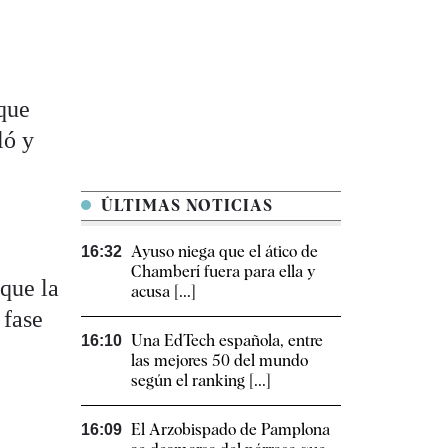
 que
ló y
ÚLTIMAS NOTICIAS
Ayuso niega que el ático de
16:32
Chamberí fuera para ella y
que la
acusa [...]
 fase
Una EdTech española, entre
16:10
las mejores 50 del mundo
según el ranking [...]
El Arzobispado de Pamplona
16:09