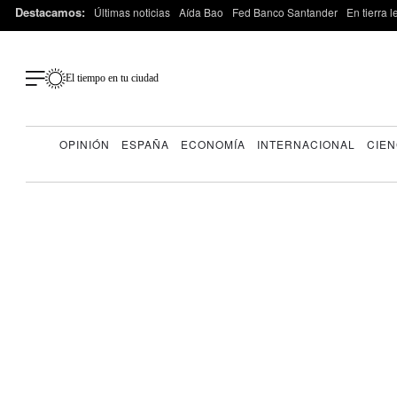
Destacamos:
Últimas noticias
Aída Bao
Fed Banco Santander
En tierra 
El tiempo en tu ciudad
OPINIÓN
ESPAÑA
ECONOMÍA
INTERNACIONAL
CIEN