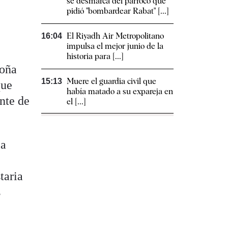
se desmarca del párroco que
pidió "bombardear Rabat" [...]
El Riyadh Air Metropolitano
16:04
impulsa el mejor junio de la
historia para [...]
goña
Muere el guardia civil que
15:13
que
había matado a su expareja en
nte de
el [...]
la
taria
s