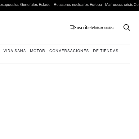
esupuestos Generales Estado
Reactores nucleares Europa
Marruecos crisis Ce
Suscríbete
Iniciar sesión
VIDA SANA
MOTOR
CONVERSACIONES
DE TIENDAS