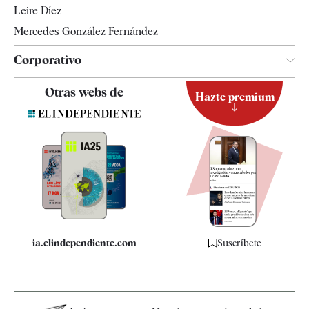
Leire Díez
Mercedes González Fernández
Corporativo
Contacto
Otras webs de
Hazte premium
Suscripción
Newsletter
Apps
Quiénes somos
Especificaciones
ia.elindependiente.com
Suscríbete