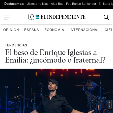
Destacamos:
Últimas noticias
Aída Bao
Fed Banco Santander
En tierra 
OPINIÓN
ESPAÑA
ECONOMÍA
INTERNACIONAL
CIE
TENDENCIAS
El beso de Enrique Iglesias a
Emilia: ¿incómodo o fraternal?