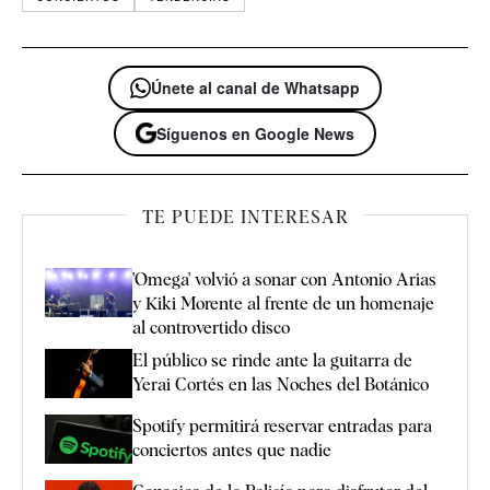
Únete al canal de Whatsapp
Síguenos en Google News
TE PUEDE INTERESAR
'Omega' volvió a sonar con Antonio Arias
y Kiki Morente al frente de un homenaje
al controvertido disco
El público se rinde ante la guitarra de
Yerai Cortés en las Noches del Botánico
Spotify permitirá reservar entradas para
conciertos antes que nadie