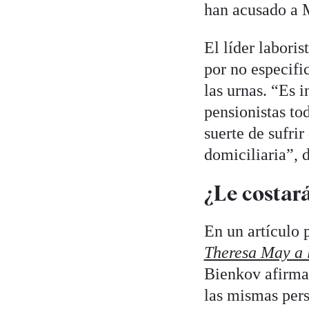
han acusado a M
El líder laboris
por no especifi
las urnas. “Es 
pensionistas to
suerte de sufri
domiciliaria”, 
¿Le costará
En un artículo 
Theresa May a l
Bienkov afirma 
las mismas pers