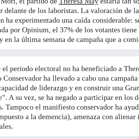
Mori, el partido de
Theresa May
estaría tan s
r delante de los laboristas. La valoración de l
én ha experimentado una caída considerable: 
ada por Opinium, el 37% de los votantes tiene
y en la última semana de campaña que a com
 el periodo electoral no ha beneficiado a The
do Conservador ha llevado a cabo una campaña 
capacidad de liderazgo y en construir una Gra
e". A su vez, se ha negado a participar en los 
s. Tampoco el manifiesto conservador ha ayud
mpuesto a la demencia), amenaza con alienar i
ales.