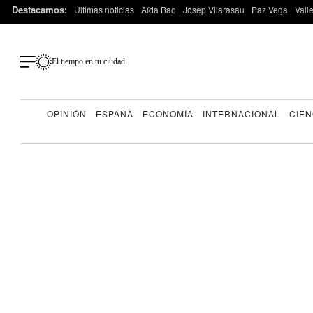
Destacamos:
Últimas noticias
Aída Bao
Josep Vilarasau
Paz Vega
Vall
El tiempo en tu ciudad
OPINIÓN
ESPAÑA
ECONOMÍA
INTERNACIONAL
CIEN