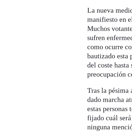
La nueva medida
manifiesto en e
Muchos votantes
sufren enfermed
como ocurre con
bautizado esta 
del coste hasta
preocupación co
Tras la pésima 
dado marcha atr
estas personas 
fijado cuál ser
ninguna mención