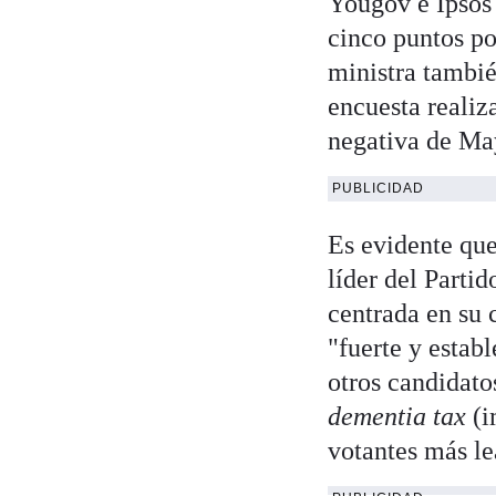
Yougov e Ipsos 
cinco puntos po
ministra tambi
encuesta realiz
negativa de Ma
PUBLICIDAD
Es evidente que
líder del Parti
centrada en su 
"fuerte y establ
otros candidato
dementia tax
(i
votantes más le