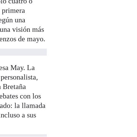
ólo cuatro o
a primera
según una
 una visión más
ienzos de mayo.
resa May. La
personalista,
n Bretaña
debates con los
ado: la llamada
ncluso a sus