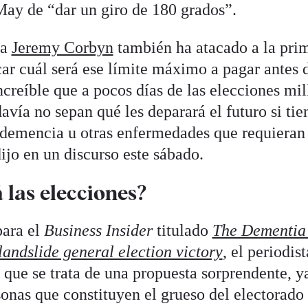
ay de “dar un giro de 180 grados”.
ta
Jeremy Corbyn
también ha atacado a la prim
car cuál será ese límite máximo a pagar antes d
increíble que a pocos días de las elecciones mi
davía no sepan qué les deparará el futuro si ti
r demencia u otras enfermedades que requieran
dijo en un discurso este sábado.
 las elecciones?
para el
Business Insider
titulado
The Dementia 
andslide general election victory
, el periodi
que se trata de una propuesta sorprendente, ya
onas que constituyen el grueso del electorado