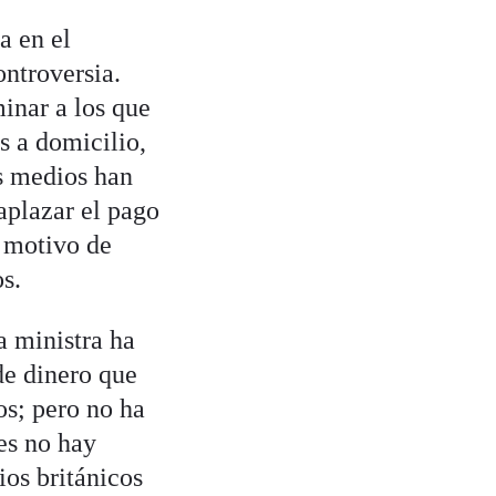
a en el
ntroversia.
inar a los que
s a domicilio,
s medios han
aplazar el pago
o motivo de
s.
a ministra ha
de dinero que
os; pero no ha
res no hay
os británicos