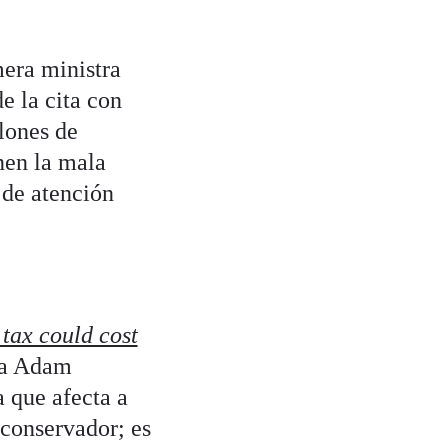
era ministra
e la cita con
llones de
enen la mala
 de atención
tax could cost
sta Adam
 que afecta a
 conservador; es