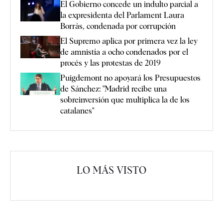
El Gobierno concede un indulto parcial a
la expresidenta del Parlament Laura
Borràs, condenada por corrupción
El Supremo aplica por primera vez la ley
de amnistía a ocho condenados por el
procés y las protestas de 2019
Puigdemont no apoyará los Presupuestos
de Sánchez: "Madrid recibe una
sobreinversión que multiplica la de los
catalanes"
LO MÁS VISTO