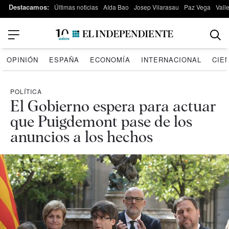
Destacamos:
Últimas noticias
Aída Bao
Josep Vilarasau
Paz Vega
Vall
OPINIÓN
ESPAÑA
ECONOMÍA
INTERNACIONAL
CIE
POLÍTICA
El Gobierno espera para actuar
que Puigdemont pase de los
anuncios a los hechos