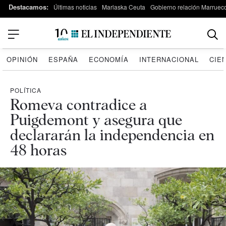
Destacamos:
Últimas noticias
Marlaska Ceuta
Gobierno relación Marruec
OPINIÓN
ESPAÑA
ECONOMÍA
INTERNACIONAL
CIE
POLÍTICA
Romeva contradice a
Puigdemont y asegura que
declararán la independencia en
48 horas