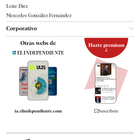
Leire Díez
Mercedes González Fernández
Corporativo
Contacto
Otras webs de
Hazte premium
Suscripción
Newsletter
Apps
Quiénes somos
Especificaciones
ia.elindependiente.com
Suscríbete