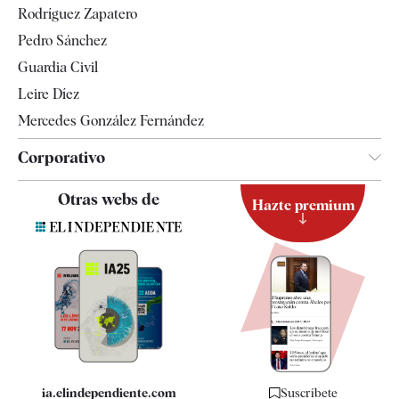
Rodríguez Zapatero
Televisión
Pedro Sánchez
Tendencias
Guardia Civil
Leire Díez
Mercedes González Fernández
Corporativo
Contacto
Otras webs de
Hazte premium
Suscripción
Newsletter
Apps
Quiénes somos
Especificaciones
ia.elindependiente.com
Suscríbete