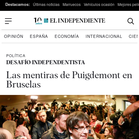
Destacamos:
Últimas noticias
Marruecos
Vehículos ocasión
Mejores pelí
OPINIÓN
ESPAÑA
ECONOMÍA
INTERNACIONAL
CIE
POLÍTICA
DESAFÍO INDEPENDENTISTA
Las mentiras de Puigdemont en
Bruselas