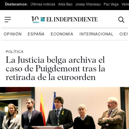
Destacamos:
Últimas noticias
Aída Bao
Josep Vilarasau
Paz Vega
Vall
OPINIÓN
ESPAÑA
ECONOMÍA
INTERNACIONAL
CIE
POLÍTICA
La Justicia belga archiva el
caso de Puigdemont tras la
retirada de la euroorden