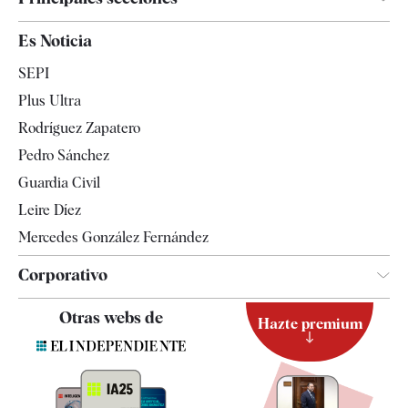
España
Es Noticia
Economía
SEPI
Internacional
Plus Ultra
Gente
Rodríguez Zapatero
Televisión
Pedro Sánchez
Tendencias
Guardia Civil
Leire Díez
Mercedes González Fernández
Corporativo
Contacto
Otras webs de
Hazte premium
Suscripción
Newsletter
Apps