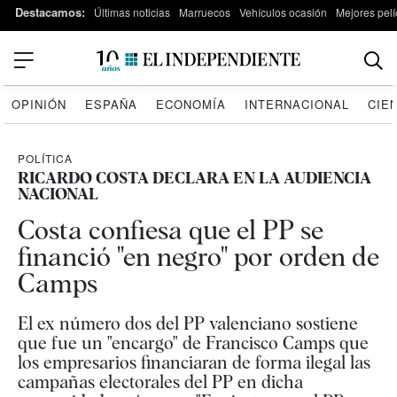
Destacamos:
Últimas noticias
Marruecos
Vehículos ocasión
Mejores pelí
OPINIÓN
ESPAÑA
ECONOMÍA
INTERNACIONAL
CIE
POLÍTICA
RICARDO COSTA DECLARA EN LA AUDIENCIA
NACIONAL
Costa confiesa que el PP se
financió "en negro" por orden de
Camps
El ex número dos del PP valenciano sostiene
que fue un "encargo" de Francisco Camps que
los empresarios financiaran de forma ilegal las
campañas electorales del PP en dicha